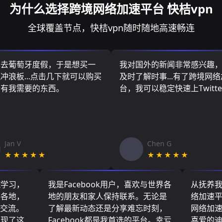
为什么选择跨境网络加速平台 快桔vpn
全球覆盖节点，快桔vpn随时随地高速畅连
算去葡萄牙度假，于是想买一
我对国外的新闻非常感兴趣
冲浪板...点击几下就可以购买
及时了解时事...有了跨境网
所有我需要的东西。
台，我可以稳定快速上Twitte
Jan V
Chen G
★★★★★
★★★★★
院学习，
我是Facebook用户，喜欢与世界各
从抚养
界各地，
地的朋友和家人保持联系。无论是
络加速
们交流。
了解最新动态还是分享难忘时刻，
网络加
实现了这
Facebook都是我首选的平台。幸亏
喜爱的